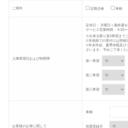
ご用件
定期点検
車検
定休日： 月曜日＋最終週
サービス営業時間： 9:30〜1
※出来る限り第3希望まで
※本画面での受付けは明後
※年末年始、夏季休暇及び
ざいます。予めご了承くだ
入庫希望日および時間帯
第一希望
第二希望
第三希望
車種
お客様のお車に関して
初度登録月